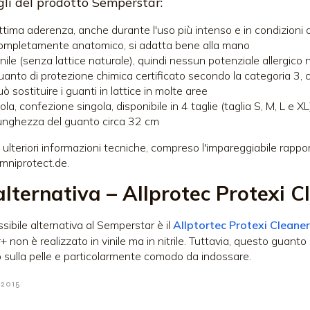
li del prodotto Semperstar:
ttima aderenza, anche durante l'uso più intenso e in condizioni 
ompletamente anatomico, si adatta bene alla mano
nile (senza lattice naturale), quindi nessun potenziale allergico 
uanto di protezione chimica certificato secondo la categoria 3
ò sostituire i guanti in lattice in molte aree
ola, confezione singola, disponibile in 4 taglie (taglia S, M, L e XL
unghezza del guanto circa 32 cm
e ulteriori informazioni tecniche, compreso l'impareggiabile rap
niprotect.de.
alternativa – Allprotec Protexi C
sibile alternativa al Semperstar è il
Allptortec Protexi Cleane
+ non è realizzato in vinile ma in nitrile. Tuttavia, questo guan
o sulla pelle e particolarmente comodo da indossare.
 2015