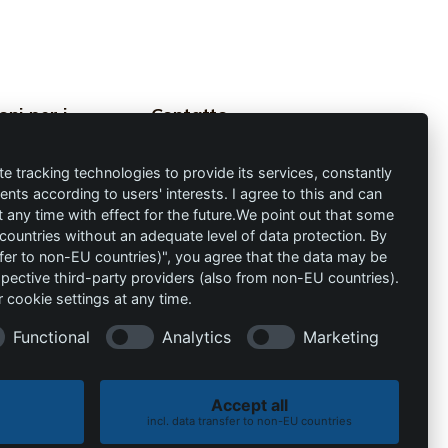
oni per i
Contatto
nisti
info@die-
te tracking technologies to provide its services, constantly
schutzprofis.de
ts according to users' interests. I agree to this and can
any time with effect for the future.We point out that some
+49 (511) 679997-97
ondizioni
 countries without an adequate level of data protection. By
nsfer to non-EU countries)", you agree that the data may be
Wohlenbergstraße 6
spective third-party providers (also from non-EU countries).
30179 Hannover
 cookie settings at any time.
Germania
Functional
Analytics
Marketing
Accept all
Politica dei cookie
Informativa sulla privacy
incl. data transfer to non-EU countries