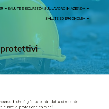
ER
SALUTE E SICUREZZA SUL LAVORO IN AZIENDA
SALUTE ED ERGONOMIA
protettivi
persoft, che è già stato introdotto di recente.
ri guanti di protezione chimica?