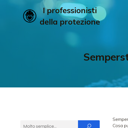
I professionisti
della protezione
Sempersta
Sempers
Cosa pu