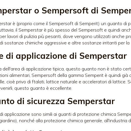
perstar o Sempersoft di Semper
erstar è (proprio come il Sempersoft di Semperit) un guanto di pr
 Tuttavia, il Semperstar è più spesso del Sempersoft e quindi an
per lavori di pulizia più pesanti, dove vengono utilizzati anche p
di sostanze chimiche aggressive e altre sostanze irritanti per la 
e di applicazione di Semperstar
 dell'area di applicazione tipica, questo guanto non è stato certif
zioni alimentari, Sempersoft della gamma Semperit è quindi già d
lle, cioè privo di ftalati, lattice naturale e acceleratori di lattice.
evenirli, questo guanto è eccellente.
nto di sicurezza Semperstar
di applicazione sono simili ai guanti di protezione chimica Semper
iardino), nonché alla protezione chimica generale, all'industria d