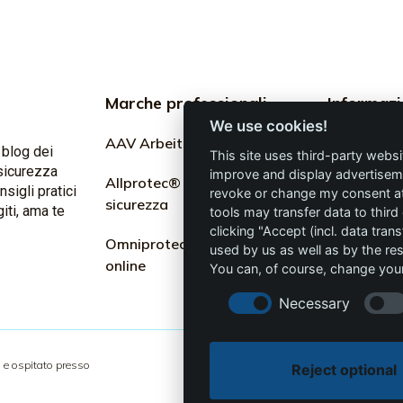
Marche professionali
Informazi
professio
We use cookies!
AAV Arbeitsschutz GmbH
l blog dei
This site uses third-party websi
Marketing
 sicurezza
improve and display advertisemen
Allprotec® lavora in
igli pratici
revoke or change my consent at 
sicurezza
Termini e c
iti, ama te
tools may transfer data to third
clicking "Accept (incl. data tra
Omniprotect – Negozio
Privacy
used by us as well as by the re
online
You can, of course, change your
Imprimere
Necessary
e ospitato presso
Reject optional