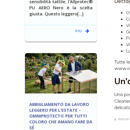
Dettag
sensibilità tattile, l'Allprotec®
PU AERO Nero è la scelta
O
giusta. Questo leggero[…]
C
Vi
PIÙ
G
Pu
Vi
L
Tutte l
www.om
Un'
Una pos
Cleaner
ABBIGLIAMENTO DA LAVORO
delicat
LEGGERO PER L'ESTATE –
OMNIPROTECT® PER TUTTI
4 marzo
COLORO CHE AMANO FARE DA
SÉ