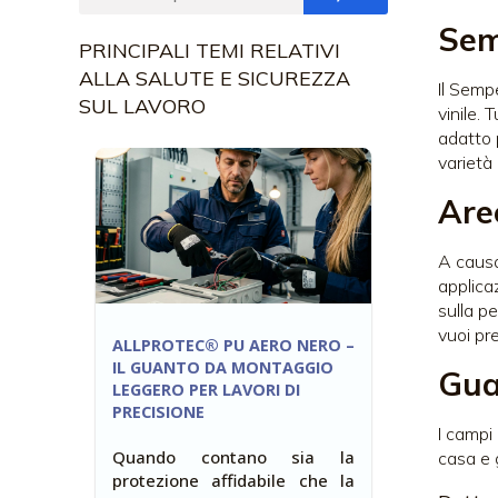
Sem
PRINCIPALI TEMI RELATIVI
ALLA SALUTE E SICUREZZA
Il Semp
SUL LAVORO
vinile.
adatto 
varietà 
Are
A causa
applica
sulla pe
vuoi pr
ALLPROTEC® PU AERO NERO –
IL GUANTO DA MONTAGGIO
Gua
LEGGERO PER LAVORI DI
PRECISIONE
I campi 
Quando contano sia la
casa e g
protezione affidabile che la