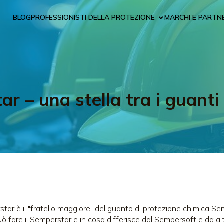
BLOG
PROFESSIONISTI DELLA PROTEZIONE
MARCHI E PARTN
r – una stella tra i guanti 
tar è il "fratello maggiore" del guanto di protezione chimica Sem
ò fare il Semperstar e in cosa differisce dal Sempersoft e da alt