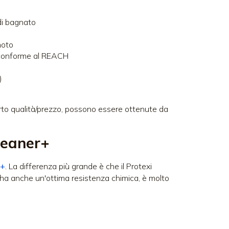
di bagnato
noto
, conforme al REACH
)
porto qualità/prezzo, possono essere ottenute da
leaner+
r+
. La differenza più grande è che il Protexi
to ha anche un'ottima resistenza chimica, è molto