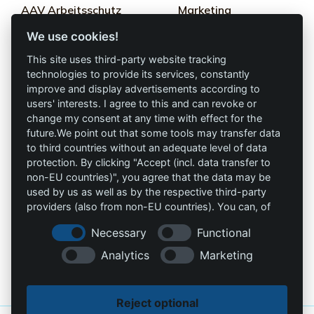
AAV Arbeitsschutz
Marketing
GmbH
We use cookies!
Termini e condizioni
Allprotec® lavora in
This site uses third-party website tracking
Privacy
sicurezza
technologies to provide its services, constantly
improve and display advertisements according to
Imprimere
users' interests. I agree to this and can revoke or
Omniprotect –
change my consent at any time with effect for the
Negozio online
future.We point out that some tools may transfer data
to third countries without an adequate level of data
Contatto
protection. By clicking "Accept (incl. data transfer to
non-EU countries)", you agree that the data may be
info@die-schutzprofis.de
used by us as well as by the respective third-party
providers (also from non-EU countries). You can, of
+49 (511) 679997-97
course, change your cookie settings at any time.
Necessary
Functional
Wohlenbergstraße 6
Analytics
Marketing
30179 Hannover
Germania
Reject optional